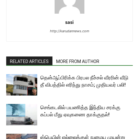
sasi
http://karudannews.com
RELATED ARTICLES
MORE FROM AUTHOR
தென்ஆப்பிரிக்க பிரபல நீச்சல் வீரரின் வீடு
தீ விபத்தில் எரிந்து நாசம்; முதியவர் பலி!
செங்கடலில் பயணித்த இந்திய சரக்கு
கப்பல் மீது ஏவுகணை தாக்குதல்!
ஸ்பெயின் எல்லைக்குள் நுழைய முயன்று