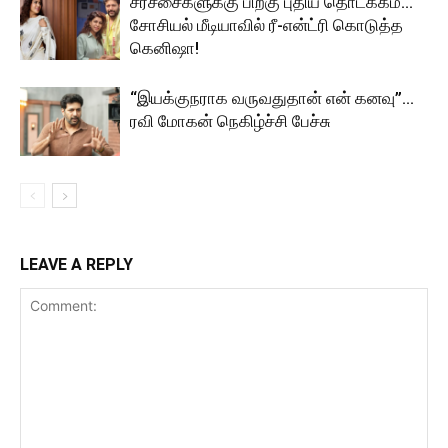
சர்ச்சைகளுக்கு பிறகு புதிய தொடக்கம்…
சோசியல் மீடியாவில் ரீ-என்ட்ரி கொடுத்த
கெனிஷா!
“இயக்குநராக வருவதுதான் என் கனவு”…
ரவி மோகன் நெகிழ்ச்சி பேச்சு
LEAVE A REPLY