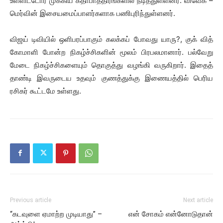
உள்ளிட்டோர் முக்கிய கதாபாத்திரங்களில் நடித்துள்ளனர். விவேக் –
மெர்வின் இசையமைப்பாளர்களாக பணிபுரிந்துள்ளனர்.
விஜய் டிவியில் ஒளிபரப்பாகும் கலக்கப் போவது யாரு?, குக் வித்
கோமாளி போன்ற நிகழ்ச்சிகளின் மூலம் பிரபலமானார். பல்வேறு
மேடை நிகழ்ச்சிகளையும் தொகுத்து வழங்கி வருகிறார். இதைத்
தாண்டி இவருடைய உதவும் குணத்துக்கு இணையத்தில் பெரிய
ரசிகர் கூட்டமே உள்ளது.
Previous article
Next article
“கடவுளை ஏமாற்ற முடியாது” –
என் சோகம் என்னோடுதான்