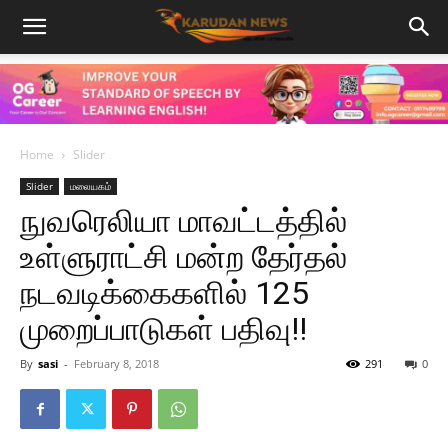
Home
Slider
Slider
மலையகம்
நுவரெலியா மாவட்டத்தில்
உள்ளுராட்சி மன்ற தேர்தல்
நடவடிக்கைகளில் 125
முறைப்பாடுகள் பதிவு!!
By
sasi
-
February 8, 2018
291
0