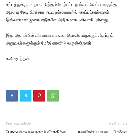
சட்டத்துக்கு மாறாக 10ற்கும் மேற்பட்ட நபர்கள் வேட்பாளருக்கு
ஆதரவு தேடி பிரச்சார நடவடிக்கைகளில் ஈடுப்பட்டுள்ளனர்.
இவ்வாறான முறைபாடுகளே அதிகமாக பதிவாகியுள்ளது.
இது தொடர்பில் விசாரணைகளை பொலிஸாருக்கும், தேர்தல்
அலுவலர்களுக்கும் மேற்கொண்டு வருகின்றனர்.
க.கிஷாந்தன்
Previous article
Next article
பொகவந்தலாவ நகரம் வீரத்திற்கு
நுவரெலிய மாவட்ட பிரதேச