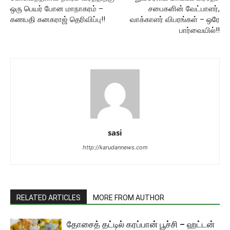
ஒரு பெயர் போன மாநாகரம் –
சபைகளின் வேட்பாளர்,
கணபதி கனகராஜ் தெரிவிப்பு!!
வாக்காளர் விபரங்கள் – ஒரே
பார்வையில்!!
sasi
http://karudannews.com
RELATED ARTICLES
MORE FROM AUTHOR
தோசைத் தட்டில் கரப்பான் பூச்சி – ஹட்டன்